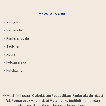
Axborot xizmati
Yangiliklar
Seminarlar
Konferensiyalar
Tadbirlar
Xotira
Fotogalereya
Kutubxona
©
Mualliflik huquqi
O'zbekiston Respublikasi Fanlar akademiyasi
V.I. Romanovskiy nomidagi Matematika instituti
Tomonidan
ishlab chiqilgan. Barcha huquqlar himoyalangan