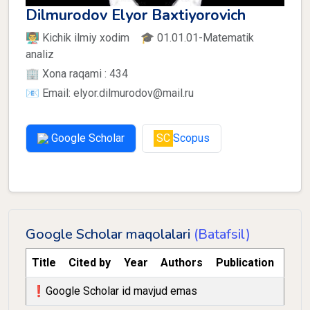
Dilmurodov Elyor Baxtiyorovich
👨‍🏫 Kichik ilmiy xodim 🎓 01.01.01-Matematik
analiz
🏢 Xona raqami : 434
📧 Email: elyor.dilmurodov@mail.ru
Google Scholar
SC
Scopus
Google Scholar maqolalari
(Batafsil)
Title
Cited by
Year
Authors
Publication
❗️Google Scholar id mavjud emas