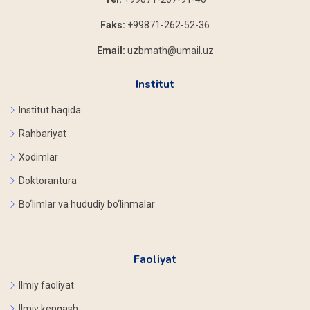
Faks:
+99871-262-52-36
Email:
uzbmath@umail.uz
Institut
Institut haqida
Rahbariyat
Xodimlar
Doktorantura
Bo‘limlar va hududiy bo‘linmalar
Faoliyat
Ilmiy faoliyat
Ilmiy kengash