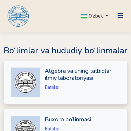
O‘zbek
Bo‘limlar va hududiy bo‘linmalar
Algebra va uning tatbiqlari
ilmiy laboratoriyasi
Batafsil
Buxoro bo‘linmasi
Batafsil