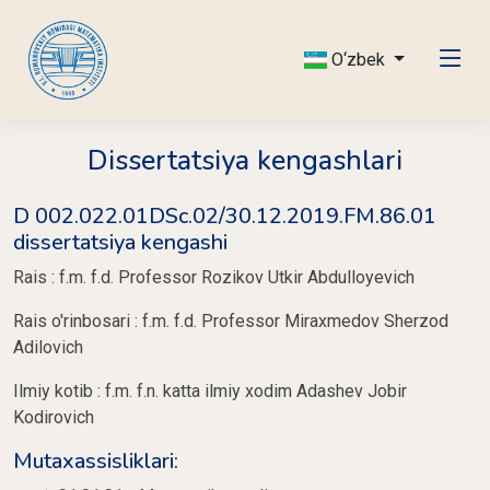
O‘zbek
Dissertatsiya kengashlari
D 002.022.01DSc.02/30.12.2019.FM.86.01
dissertatsiya kengashi
Rais : f.m. f.d. Professor Rozikov Utkir Abdulloyevich
Rais o'rinbosari : f.m. f.d. Professor Miraxmedov Sherzod
Adilovich
Ilmiy kotib : f.m. f.n. katta ilmiy xodim Adashev Jobir
Kodirovich
Mutaxassisliklari: