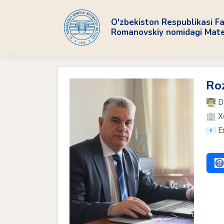
O'zbekiston Respublikasi Fa
Romanovskiy nomidagi Matem
Roz
👨‍🏫
🏢 X
📧 Em