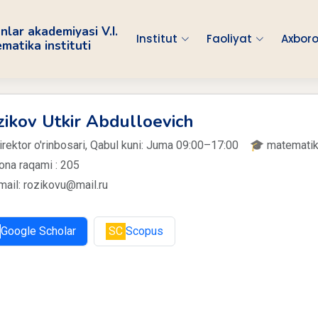
nlar akademiyasi V.I.
Institut
Faoliyat
Axboro
atika instituti
ikov Utkir Abdulloevich
 Direktor o'rinbosari, Qabul kuni: Juma 09:00–17:00 🎓 matemat
ona raqami : 205
ail: rozikovu@mail.ru
Google Scholar
SC
Scopus