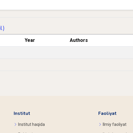
l)
Year
Authors
Institut
Faoliyat
Institut haqida
Ilmiy faoliyat