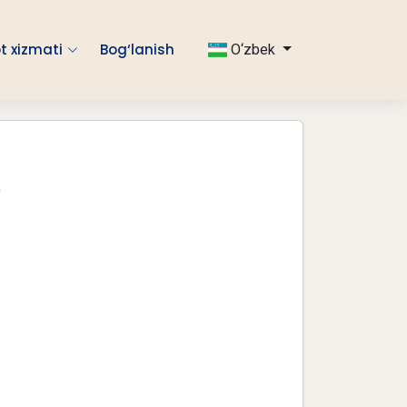
t xizmati
Bog‘lanish
O‘zbek
ik