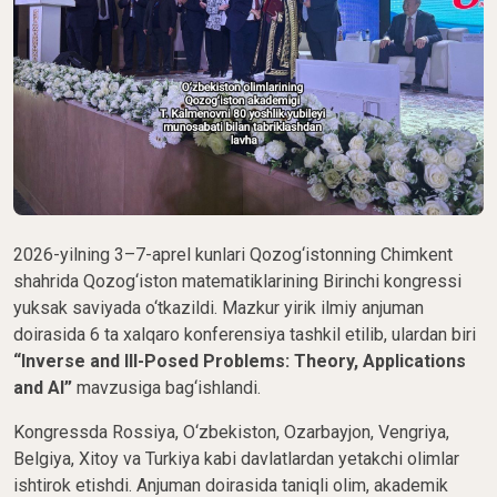
2026-yilning 3–7-aprel kunlari Qozog‘istonning Chimkent
shahrida Qozog‘iston matematiklarining Birinchi kongressi
yuksak saviyada o‘tkazildi. Mazkur yirik ilmiy anjuman
doirasida 6 ta xalqaro konferensiya tashkil etilib, ulardan biri
“Inverse and Ill-Posed Problems: Theory, Applications
and AI”
mavzusiga bag‘ishlandi.
Kongressda Rossiya, O‘zbekiston, Ozarbayjon, Vengriya,
Belgiya, Xitoy va Turkiya kabi davlatlardan yetakchi olimlar
ishtirok etishdi. Anjuman doirasida taniqli olim, akademik