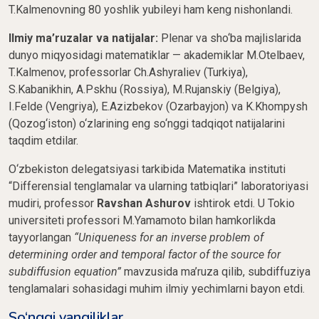
T.Kalmenovning 80 yoshlik yubileyi ham keng nishonlandi.
Ilmiy ma’ruzalar va natijalar:
Plenar va sho‘ba majlislarida
dunyo miqyosidagi matematiklar — akademiklar M.Otelbaev,
T.Kalmenov, professorlar Ch.Ashyraliev (Turkiya),
S.Kabanikhin, A.Pskhu (Rossiya), M.Rujanskiy (Belgiya),
I.Felde (Vengriya), E.Azizbekov (Ozarbayjon) va K.Khompysh
(Qozog‘iston) o‘zlarining eng so‘nggi tadqiqot natijalarini
taqdim etdilar.
O‘zbekiston delegatsiyasi tarkibida Matematika instituti
“Differensial tenglamalar va ularning tatbiqlari” laboratoriyasi
mudiri, professor
Ravshan Ashurov
ishtirok etdi. U Tokio
universiteti professori M.Yamamoto bilan hamkorlikda
tayyorlangan
“Uniqueness for an inverse problem of
determining order and temporal factor of the source for
subdiffusion equation”
mavzusida ma’ruza qilib, subdiffuziya
tenglamalari sohasidagi muhim ilmiy yechimlarni bayon etdi.
So‘nggi yangiliklar