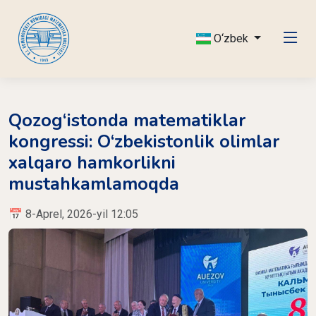
O‘zbek
Qozog‘istonda matematiklar
kongressi: O‘zbekistonlik olimlar
xalqaro hamkorlikni
mustahkamlamoqda
📅 8-Aprel, 2026-yil 12:05