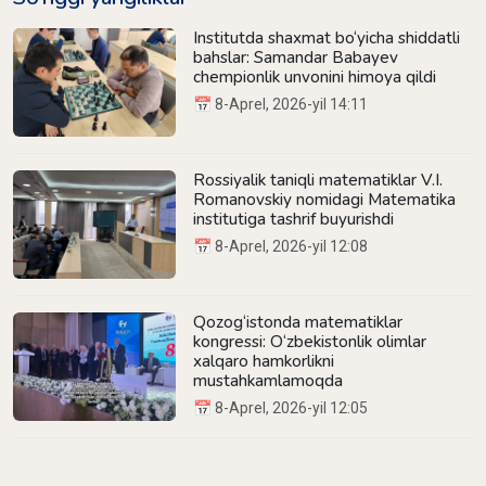
Institutda shaxmat bo‘yicha shiddatli
bahslar: Samandar Babayev
chempionlik unvonini himoya qildi
📅 8-Aprel, 2026-yil 14:11
Rossiyalik taniqli matematiklar V.I.
Romanovskiy nomidagi Matematika
institutiga tashrif buyurishdi
📅 8-Aprel, 2026-yil 12:08
Qozog‘istonda matematiklar
kongressi: O‘zbekistonlik olimlar
xalqaro hamkorlikni
mustahkamlamoqda
📅 8-Aprel, 2026-yil 12:05